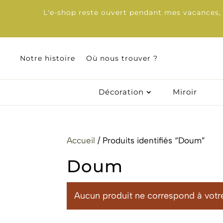
L'e-shop reste ouvert pendant mes vacances, d
Notre histoire
Notre histoire
Où nous trouver ?
Où nous trouver ?
Décoration
Décoration
Miroir
Miroir
Accueil
/ Produits identifiés “Doum”
Doum
Aucun produit ne correspond à votre