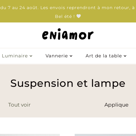
u 7 au 24 août. Les envois reprendront à mon retour, à 
Bel été !
Luminaire
Vannerie
Art de la table
Luminaire
Vannerie
Art de la table
Suspension et lampe
Tout voir
Applique