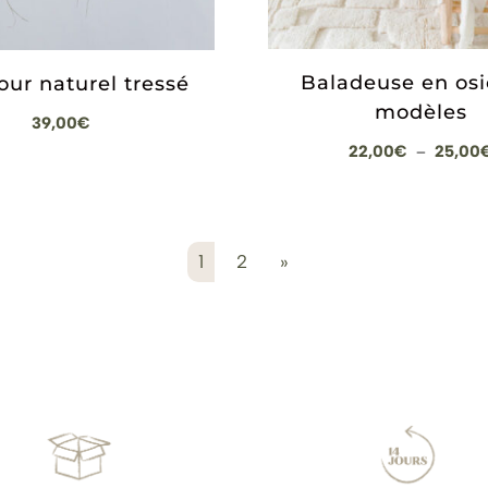
Baladeuse en osie
our naturel tressé
modèles
39,00
€
22,00
€
25,00
–
1
2
»