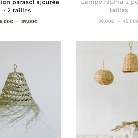
Lampe raphia à po
ion parasol ajourée
tailles
• 2 tailles
Plage
39,00
€
45,00
5,00
€
89,00
€
–
–
de
prix :
65,00€
à
89,00€