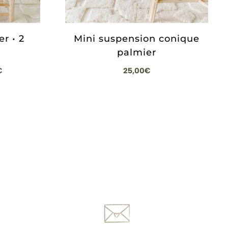
r • 2
Mini suspension conique
palmier
Plage
€
25,00
€
de
prix :
22,00€
à
25,00€