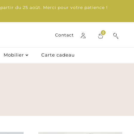
partir du 25 août. Merci pour votre patience !
0
0
Contact
Contact
Mobilier
Carte cadeau
Mobilier
Carte cadeau