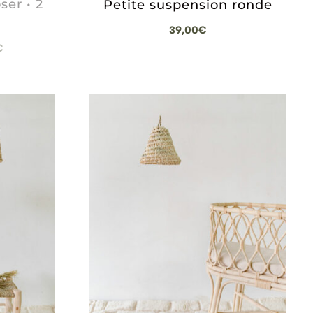
ser • 2
Petite suspension ronde
39,00
€
Plage
€
de
prix :
39,00€
à
45,00€