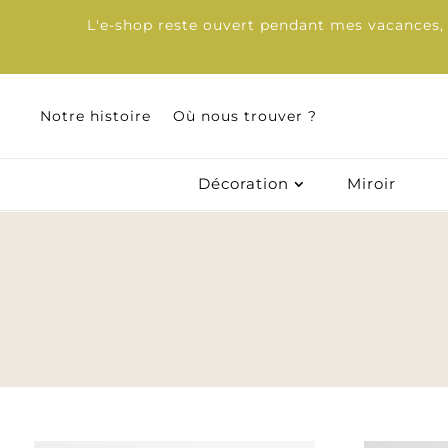
L'e-shop reste ouvert pendant mes vacances, d
Notre histoire
Où nous trouver ?
Notre histoire
Où nous trouver ?
Décoration
Miroir
Décoration
Miroir