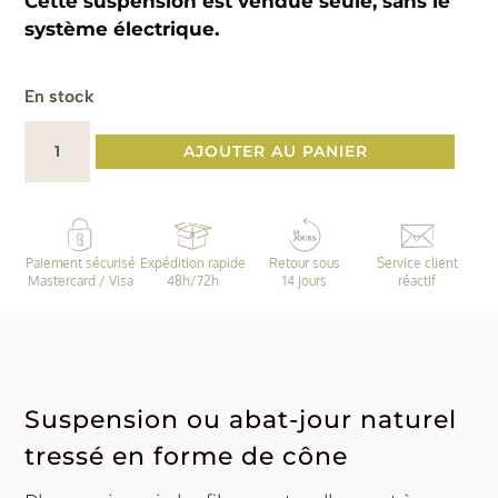
Cette suspension est vendue seule, sans le
système électrique.
En stock
quantité
AJOUTER AU PANIER
de
Abat
jour
naturel
Paiement sécurisé
Expédition rapide
Retour sous
Service client
tressé
Mastercard / Visa
48h/72h
14 jours
réactif
Suspension ou abat-jour naturel
tressé en forme de cône