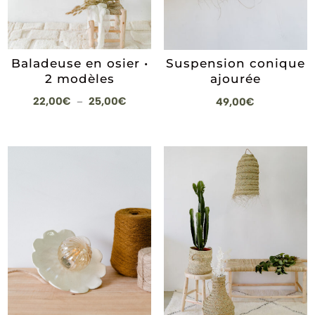
Baladeuse en osier •
Suspension conique
2 modèles
ajourée
Plage
22,00
€
25,00
€
49,00
€
–
de
prix :
22,00€
à
25,00€