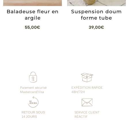
Suspension doum
Baladeuse fleur en
forme tube
argile
39,00
€
55,00
€
Paiement sécurisé
EXPÉDITION RAPIDE
Mastercard/Visa
48H/72H
RETOUR SOUS
SERVICE CLIENT
14 JOURS
RÉACTIF