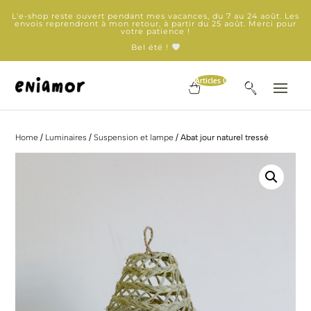
L'e-shop reste ouvert pendant mes vacances, du 7 au 24 août. Les
envois reprendront à mon retour, à partir du 25 août. Merci pour
votre patience !
Bel été !
Articles 0
Home
/
Luminaires
/
Suspension et lampe
/ Abat jour naturel tressé