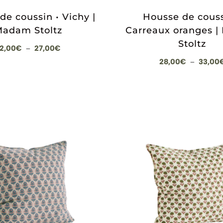
de coussin • Vichy |
Housse de couss
adam Stoltz
Carreaux oranges 
Stoltz
Plage
2,00
€
27,00
€
–
de
28,00
€
33,00
–
prix :
22,00€
à
27,00€