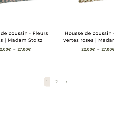
de coussin • Fleurs
Housse de coussin •
s | Madam Stoltz
vertes roses | Mada
Plage
2,00
€
27,00
€
22,00
€
27,00
–
–
de
prix :
22,00€
à
1
2
»
27,00€