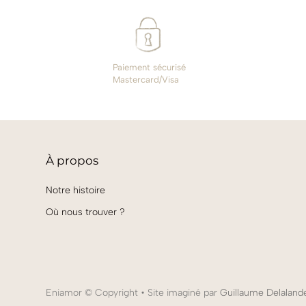
Paiement sécurisé
Mastercard/Visa
À
propos
Notre histoire
Où nous trouver ?
Eniamor
© Copyright • Site imaginé par
Guillaume Delaland