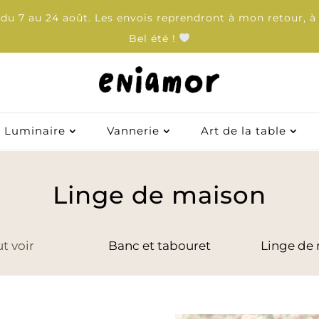
u 7 au 24 août. Les envois reprendront à mon retour, à 
Bel été !
Luminaire
Vannerie
Art de la table
Luminaire
Vannerie
Art de la table
Linge de maison
t voir
Banc et tabouret
Linge de