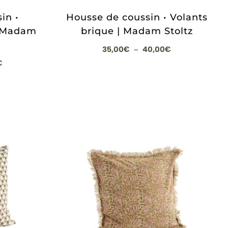
in •
Housse de coussin • Volants
| Madam
brique | Madam Stoltz
Plage
35,00
€
40,00
€
–
de
Plage
€
prix :
de
35,00€
prix :
à
28,00€
40,00€
à
33,00€