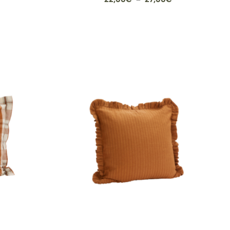
de
prix :
22,00€
à
27,00€