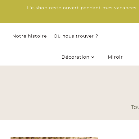
L'e-shop reste ouvert pendant mes vacances, d
Notre histoire
Où nous trouver ?
Notre histoire
Où nous trouver ?
Décoration
Miroir
Décoration
Miroir
Tou