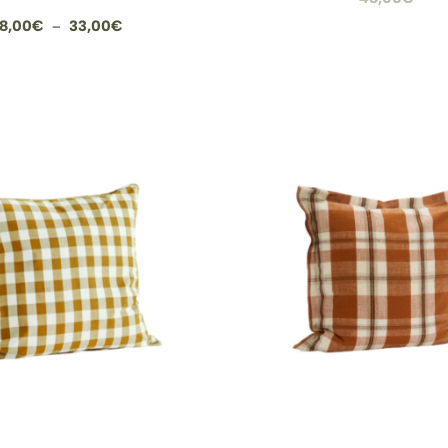
Plage
8,00
€
33,00
€
–
de
prix :
28,00€
à
33,00€