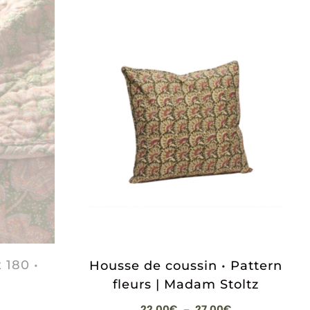
 180 •
Housse de coussin • Pattern
fleurs | Madam Stoltz
Plage
22,00
€
27,00
€
–