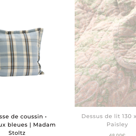
Dessus de lit 130 x
se de coussin •
Paisley
ux bleues | Madam
Stoltz
48,00
€