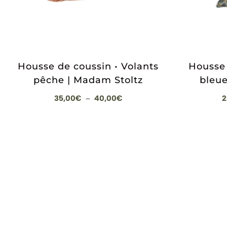
Housse de coussin • Volants
Housse 
pêche | Madam Stoltz
bleue
Plage
35,00
€
40,00
€
2
–
de
prix :
35,00€
à
40,00€