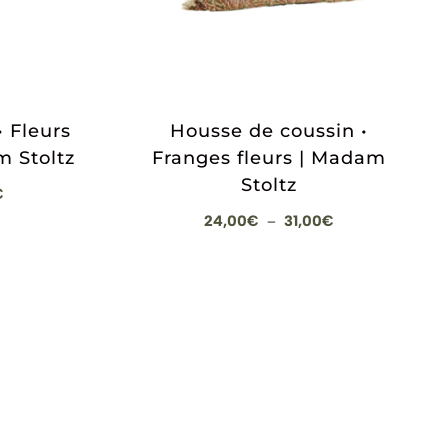
 Fleurs
Housse de coussin •
m Stoltz
Franges fleurs | Madam
Stoltz
Plage
€
de
Plage
24,00
€
31,00
€
–
prix :
de
22,00€
prix :
à
24,00€
27,00€
à
31,00€