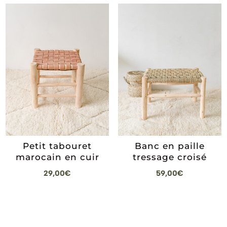
24,00€
22,00
à
à
31,00€
27,00
Petit tabouret
Banc en paille
marocain en cuir
tressage croisé
29,00
€
59,00
€