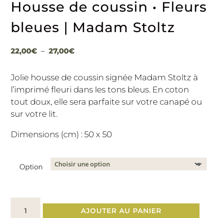
Housse de coussin • Fleurs
bleues | Madam Stoltz
Plage
22,00
€
–
27,00
€
de
prix :
Jolie housse de coussin signée
Madam Stoltz
à
22,00€
l’imprimé fleuri dans les tons bleus. En coton
à
tout doux, elle sera parfaite sur votre canapé ou
27,00€
sur votre lit.
Dimensions (cm) : 50 x 50
Option
quantité
AJOUTER AU PANIER
de