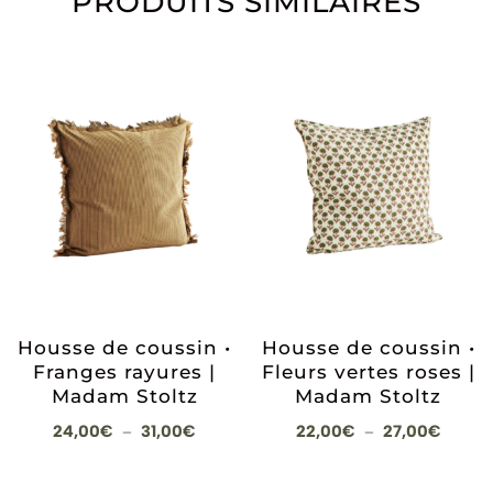
PRODUITS SIMILAIRES
Housse de coussin •
Housse de coussin •
Franges rayures |
Fleurs vertes roses |
Madam Stoltz
Madam Stoltz
Plage
Plage
24,00
€
31,00
€
22,00
€
27,00
€
–
–
de
de
prix :
prix :