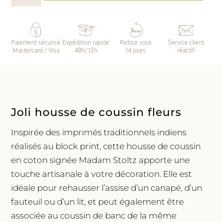
Housse
de
coussin
Paiement sécurisé
Expédition rapide
Retour sous
Service client
•
Mastercard / Visa
48h/72h
14 jours
réactif
Fleurs
bleues
|
Madam
Stoltz
Joli housse de coussin fleurs
Inspirée des imprimés traditionnels indiens
réalisés au block print, cette housse de coussin
en coton signée Madam Stoltz apporte une
touche artisanale à votre décoration. Elle est
idéale pour rehausser l’assise d’un canapé, d’un
fauteuil ou d’un lit, et peut également être
associée au coussin de banc de la même