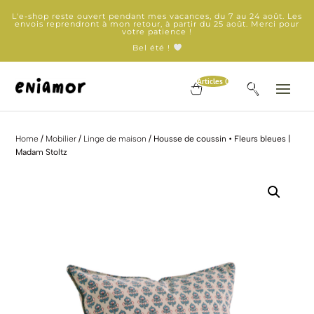
L'e-shop reste ouvert pendant mes vacances, du 7 au 24 août. Les
envois reprendront à mon retour, à partir du 25 août. Merci pour
votre patience !
Bel été !
Articles 0
Home
/
Mobilier
/
Linge de maison
/ Housse de coussin • Fleurs bleues |
Madam Stoltz