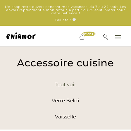
L'e-shop reste ouvert pendant mes vacances, du 7 au 24 août. Les
envois reprendront à mon retour, à partir du 25 août. Merci pour
votre patience !
Bel été !
Articles 0
Accessoire cuisine
Tout voir
Verre Beldi
Vaisselle