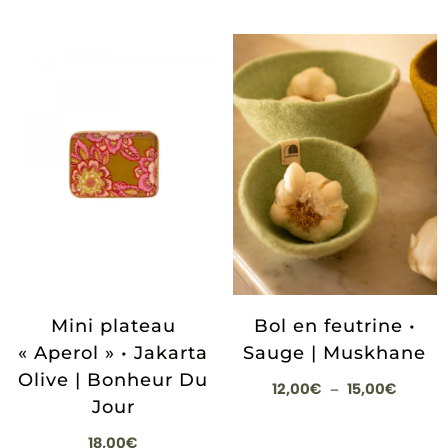
Mini plateau
Bol en feutrine •
« Aperol » • Jakarta
Sauge | Muskhane
Olive | Bonheur Du
Plage
12,00
€
15,00
€
–
Jour
de
prix :
18,00
€