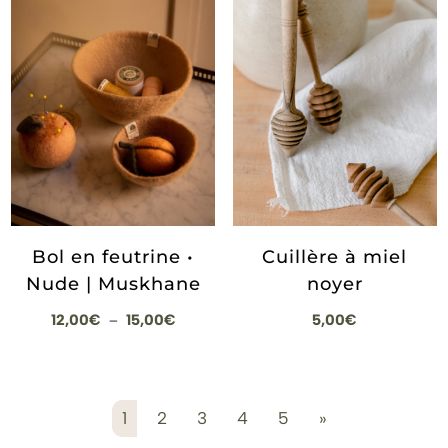
Bol en feutrine •
Cuillère à miel
Nude | Muskhane
noyer
Plage
12,00
€
15,00
€
5,00
€
–
de
prix :
12,00€
1
2
3
4
5
»
à