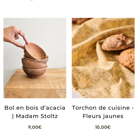
12,00€
à
15,00€
Bol en bois d’acacia
Torchon de cuisine •
| Madam Stoltz
Fleurs jaunes
9,00
€
10,00
€