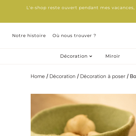
L'e-shop reste ouvert pendant mes vacances, d
Notre histoire
Notre histoire
Où nous trouver ?
Où nous trouver ?
Décoration
Décoration
Miroir
Miroir
Home
/
Décoration
/
Décoration à poser
/ Bo