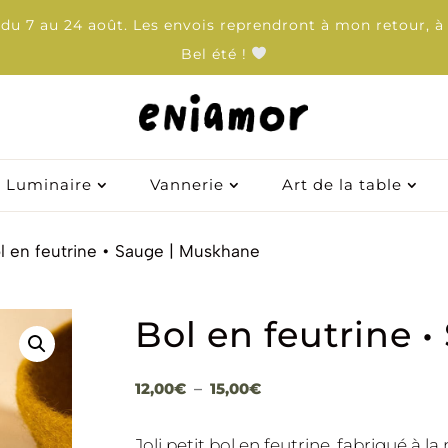
u 7 au 24 août. Les envois reprendront à mon retour, à 
Bel été !
Luminaire
Luminaire
Vannerie
Vannerie
Art de la table
Art de la table
l en feutrine • Sauge | Muskhane
Bol en feutrine 
Plage
12,00
€
–
15,00
€
de
prix :
Joli petit bol en feutrine, fabriqué à l