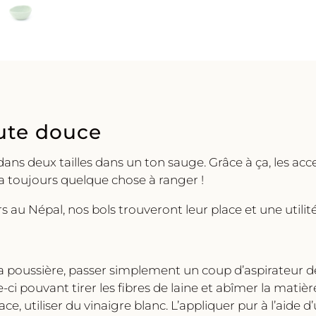
Muskhane
oute douce
é dans deux tailles dans un ton sauge. Grâce à ça, les a
a toujours quelque chose à ranger !
rs au Népal, nos bols trouveront leur place et une utili
la poussière, passer simplement un coup d’aspirateur d
le-ci pouvant tirer les fibres de laine et abîmer la matiè
ace, utiliser du vinaigre blanc. L’appliquer pur à l’aide