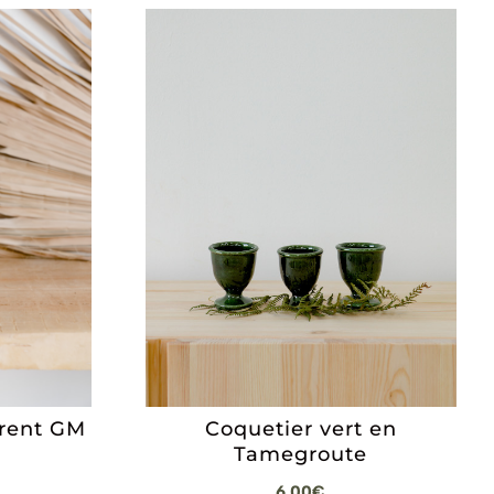
arent GM
Coquetier vert en
Tamegroute
6,00
€