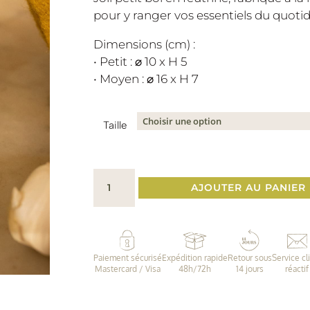
12,00€
pour y ranger vos essentiels du quotidi
à
Dimensions (cm) :
15,00€
• Petit : ⌀ 10 x H 5
• Moyen : ⌀ 16 x H 7
Taille
quantité
AJOUTER AU PANIER
de
Bol
en
feutrine
Paiement sécurisé
Expédition rapide
Retour sous
Service cl
•
Mastercard / Visa
48h/72h
14 jours
réactif
Sauge
|