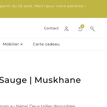
partir du 25 août. Merci pour votre patience !
0
0
Contact
Contact
Mobilier
Mobilier
Carte cadeau
Carte cadeau
• Sauge | Muskhane
a main au Népal. Deux tailles disponibles