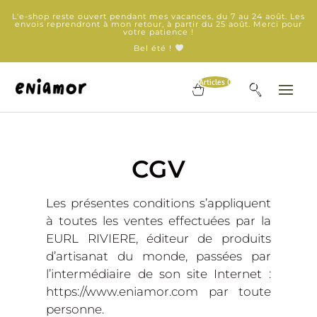
L'e-shop reste ouvert pendant mes vacances, du 7 au 24 août. Les
envois reprendront à mon retour, à partir du 25 août. Merci pour
votre patience !
Bel été !
Articles 0
CGV
Les présentes conditions s’appliquent
à toutes les ventes effectuées par la
EURL RIVIERE, éditeur de produits
d’artisanat du monde, passées par
l’intermédiaire de son site Internet :
https://www.eniamor.com par toute
personne.