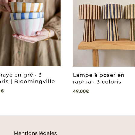
 rayé en gré • 3
Lampe à poser en
oris | Bloomingville
raphia • 3 coloris
0
€
49,00
€
Mentions légales