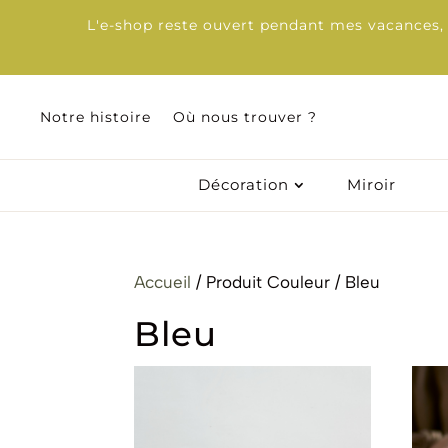
L'e-shop reste ouvert pendant mes vacances, d
Notre histoire
Notre histoire
Où nous trouver ?
Où nous trouver ?
Décoration
Décoration
Miroir
Miroir
Accueil
/ Produit Couleur / Bleu
Bleu