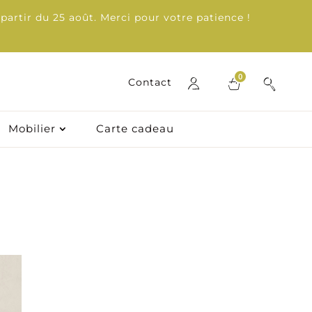
partir du 25 août. Merci pour votre patience !
0
0
Contact
Contact
Mobilier
Mobilier
Carte cadeau
Carte cadeau