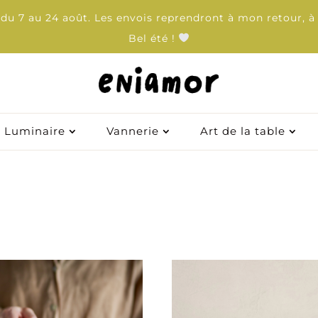
u 7 au 24 août. Les envois reprendront à mon retour, à 
Bel été !
Luminaire
Luminaire
Vannerie
Vannerie
Art de la table
Art de la table