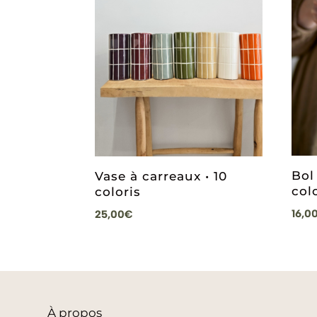
Bol
Vase à carreaux • 10
col
coloris
16,0
25,00
€
À
propos