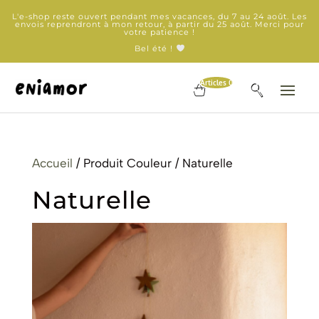
L'e-shop reste ouvert pendant mes vacances, du 7 au 24 août. Les
envois reprendront à mon retour, à partir du 25 août. Merci pour
votre patience !
Bel été !
Articles 0
Accueil
/ Produit Couleur / Naturelle
Naturelle