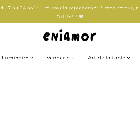
u 7 au 24 août. Les envois reprendront à mon retour, à 
Bel été !
Luminaire
Luminaire
Vannerie
Vannerie
Art de la table
Art de la table