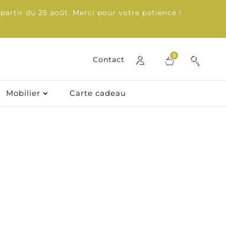
partir du 25 août. Merci pour votre patience !
0
0
Contact
Contact
Mobilier
Mobilier
Carte cadeau
Carte cadeau