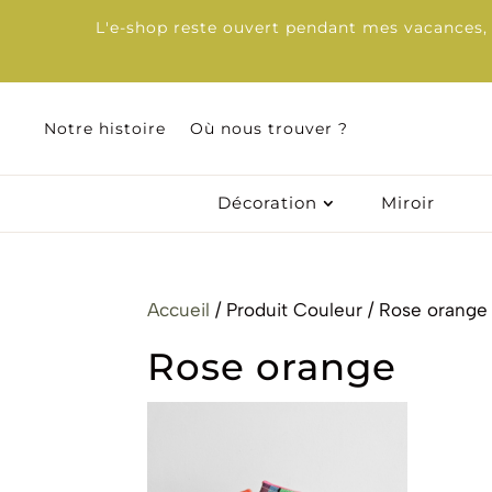
L'e-shop reste ouvert pendant mes vacances, d
Notre histoire
Notre histoire
Où nous trouver ?
Où nous trouver ?
Décoration
Décoration
Miroir
Miroir
Accueil
/ Produit Couleur / Rose orange
Rose orange