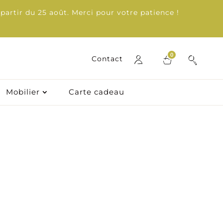
partir du 25 août. Merci pour votre patience !
0
0
Contact
Contact
Mobilier
Mobilier
Carte cadeau
Carte cadeau