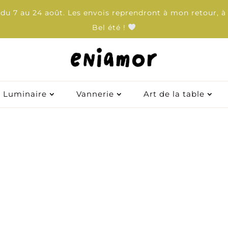
u 7 au 24 août. Les envois reprendront à mon retour, à 
Bel été !
Luminaire
Luminaire
Vannerie
Vannerie
Art de la table
Art de la table