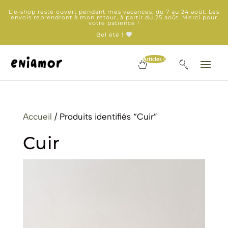
L'e-shop reste ouvert pendant mes vacances, du 7 au 24 août. Les
envois reprendront à mon retour, à partir du 25 août. Merci pour
votre patience !
Bel été !
Articles 0
Accueil
/ Produits identifiés “Cuir”
Cuir