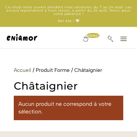
L'e-shop reste ouvert pendant mes vacances, du 7 au 24 août. Les
envois reprendront à mon retour, à partir du 25 août. Merci pour
votre patience !
Bel été !
Articles 0
Accueil
/ Produit Forme / Châtaignier
Châtaignier
Aucun produit ne correspond à votre
sélection.