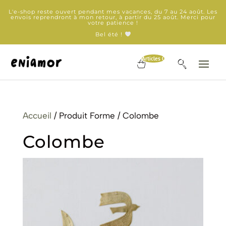
L'e-shop reste ouvert pendant mes vacances, du 7 au 24 août. Les
envois reprendront à mon retour, à partir du 25 août. Merci pour
votre patience !
Bel été !
Articles 0
Accueil
/ Produit Forme / Colombe
Colombe