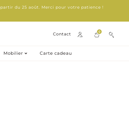
partir du 25 août. Merci pour votre patience !
0
0
Contact
Contact
Mobilier
Mobilier
Carte cadeau
Carte cadeau