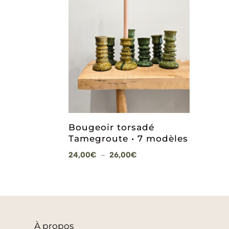
Bougeoir torsadé
Tamegroute • 7 modèles
Plage
24,00
€
26,00
€
–
de
prix :
24,00€
à
26,00€
À
propos