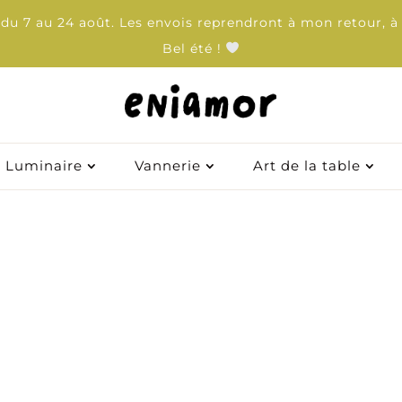
u 7 au 24 août. Les envois reprendront à mon retour, à 
Bel été !
Luminaire
Luminaire
Vannerie
Vannerie
Art de la table
Art de la table