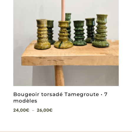
Bougeoir torsadé Tamegroute • 7
modèles
Plage
24,00
€
26,00
€
–
de
prix :
24,00€