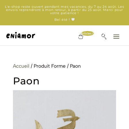
L'e-shop reste ouvert pendant mes vacances, du 7 au 24 août. Les
envois reprendront à mon retour, à partir du 25 août. Merci pour
votre patience !
Bel été !
Articles 0
Accueil
/ Produit Forme / Paon
Paon