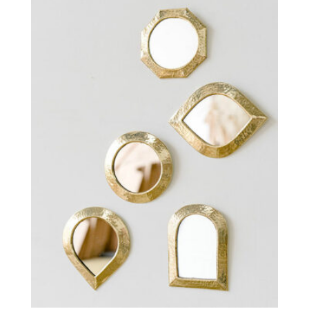
7,00€
à
14,00€