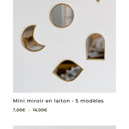
Mini miroir en laiton • 5 modèles
Plage
7,00
€
14,00
€
–
de
prix :