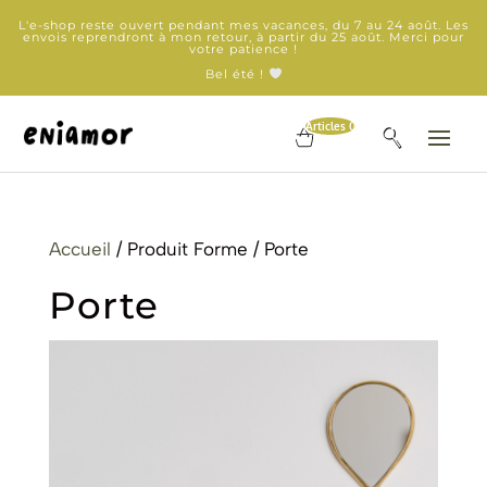
L'e-shop reste ouvert pendant mes vacances, du 7 au 24 août. Les
envois reprendront à mon retour, à partir du 25 août. Merci pour
votre patience !
Bel été !
Articles 0
Accueil
/ Produit Forme / Porte
Porte