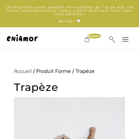
L'e-shop reste ouvert pendant mes vacances, du 7 au 24 août. Les
envois reprendront à mon retour, à partir du 25 août. Merci pour
votre patience !
Bel été !
Articles 0
Accueil
/ Produit Forme / Trapèze
Trapèze