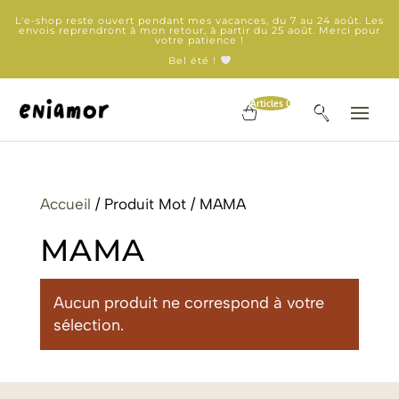
L'e-shop reste ouvert pendant mes vacances, du 7 au 24 août. Les
envois reprendront à mon retour, à partir du 25 août. Merci pour
votre patience !
Bel été !
Articles 0
Accueil
/ Produit Mot / MAMA
MAMA
Aucun produit ne correspond à votre
sélection.