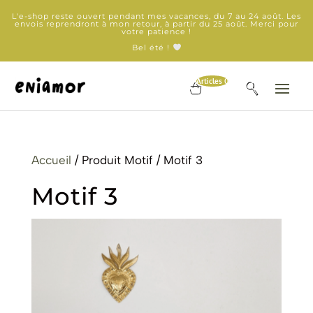
L'e-shop reste ouvert pendant mes vacances, du 7 au 24 août. Les
envois reprendront à mon retour, à partir du 25 août. Merci pour
votre patience !
Bel été !
Articles 0
Accueil
/ Produit Motif / Motif 3
Motif 3