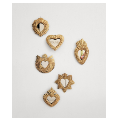
prix :
16,00€
à
18,00€