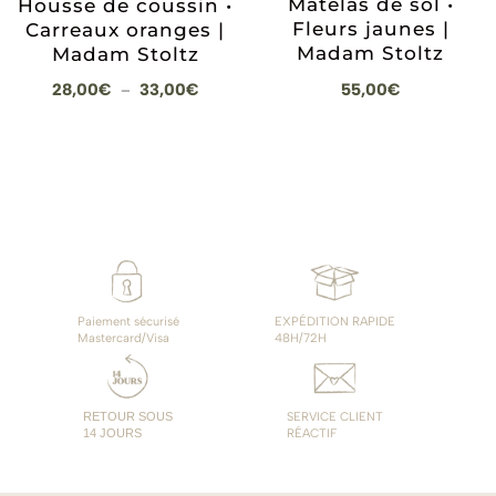
Matelas de sol •
Housse de coussin •
Fleurs jaunes |
Carreaux oranges |
Madam Stoltz
Madam Stoltz
Plage
55,00
€
28,00
€
33,00
€
–
de
prix :
28,00€
à
33,00€
Paiement sécurisé
EXPÉDITION RAPIDE
Mastercard/Visa
48H/72H
RETOUR SOUS
SERVICE CLIENT
14 JOURS
RÉACTIF