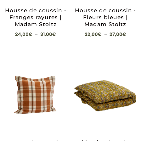
Housse de coussin •
Housse de coussin •
Franges rayures |
Fleurs bleues |
Madam Stoltz
Madam Stoltz
Plage
Plage
24,00
€
31,00
€
22,00
€
27,00
€
–
–
de
de
prix :
prix :
24,00€
22,00
à
à
31,00€
27,00