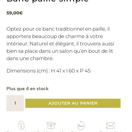
59,00
€
Optez pour ce banc traditionnel en paille, il
apportera beaucoup de charme à votre
intérieur. Naturel et élégant, il trouvera aussi
bien sa place dans un salon qu’en bout de lit
dans une chambre.
Dimensions (cm) : H 41 x l 60 x P 45
Plus que 4 en stock
quantité
AJOUTER AU PANIER
de
Banc
paille
simple