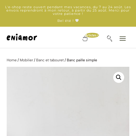
L'e-shop reste ouvert pendant mes vacances, du 7 au 24 août. Les
envois reprendront à mon retour, à partir du 25 août. Merci pour
votre patience !
Bel été !
Articles 0
Home
/
Mobilier
/
Banc et tabouret
/ Banc paille simple