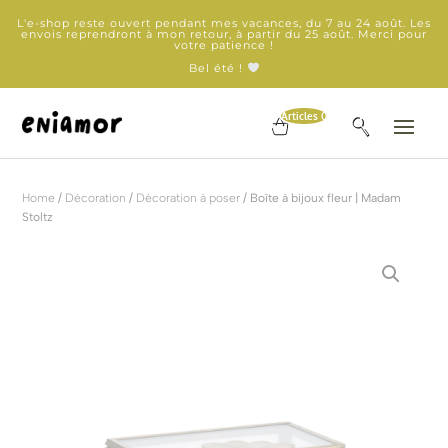
L'e-shop reste ouvert pendant mes vacances, du 7 au 24 août. Les
envois reprendront à mon retour, à partir du 25 août. Merci pour
votre patience !
Bel été !
Articles 0
Home
/
Décoration
/
Décoration à poser
/ Boîte à bijoux fleur | Madam
Stoltz