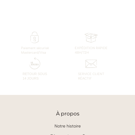
Paiement sécurisé
EXPÉDITION RAPIDE
Mastercard/Visa
48H/72H
RETOUR SOUS
SERVICE CLIENT
14 JOURS
RÉACTIF
À
propos
Notre histoire