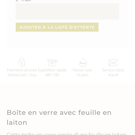
Paiement sécurisé
Expédition rapide
Retour sous
Service client
Mastercard / Visa
48h/72h
14 jours
réactif
Boîte en verre avec feuille en
laiton
Cette boîte en verre ornée d’une feuille en laiton