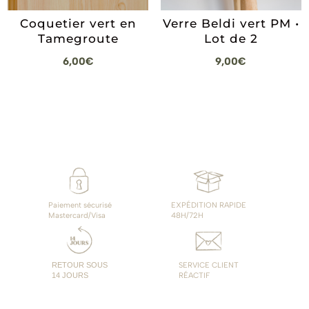
Verre Beldi vert PM •
Coquetier vert en
Lot de 2
Tamegroute
9,00
€
6,00
€
Paiement sécurisé
EXPÉDITION RAPIDE
Mastercard/Visa
48H/72H
RETOUR SOUS
SERVICE CLIENT
14 JOURS
RÉACTIF