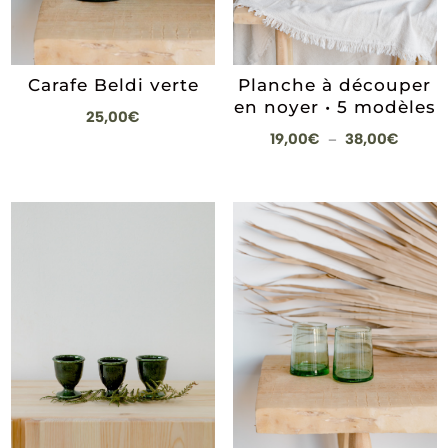
Carafe Beldi verte
Planche à découper
en noyer • 5 modèles
25,00
€
Plage
19,00
€
38,00
€
–
de
prix :
19,00€
à
38,00