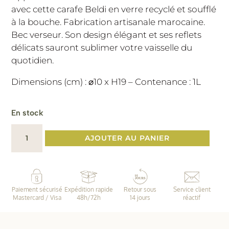
avec cette carafe Beldi en verre recyclé et soufflé
à la bouche. Fabrication artisanale marocaine.
Bec verseur. Son design élégant et ses reflets
délicats sauront sublimer votre vaisselle du
quotidien.
Dimensions (cm) : ⌀10 x H19 – Contenance : 1L
En stock
quantité
AJOUTER AU PANIER
de
Carafe
Beldi
ambre
Paiement sécurisé
Expédition rapide
Retour sous
Service client
Mastercard / Visa
48h/72h
14 jours
réactif