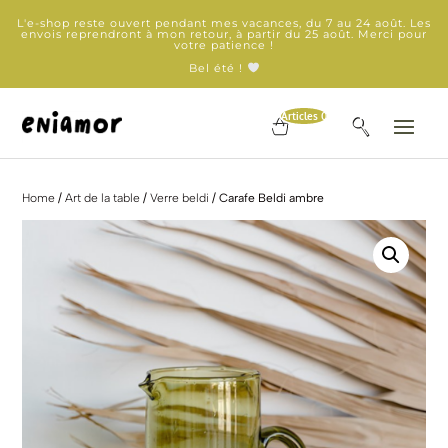
L'e-shop reste ouvert pendant mes vacances, du 7 au 24 août. Les
envois reprendront à mon retour, à partir du 25 août. Merci pour
votre patience !
Bel été !
Articles 0
Home
/
Art de la table
/
Verre beldi
/ Carafe Beldi ambre