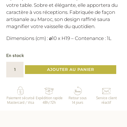
votre table. Sobre et élégante, elle apportera du
caractère à vos réceptions. Fabriquée de façon
artisanale au Maroc, son design raffiné saura
magnifier votre vaisselle du quotidien.
Dimensions (cm) : ⌀10 x H19 – Contenance : 1L
En stock
quantité
AJOUTER AU PANIER
de
Carafe
Beldi
verte
Paiement sécurisé
Expédition rapide
Retour sous
Service client
Mastercard / Visa
48h/72h
14 jours
réactif