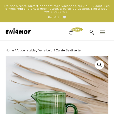
L'e-shop reste ouvert pendant mes vacances, du 7 au 24 août. Les
envois reprendront à mon retour, à partir du 25 août. Merci pour
votre patience !
Bel été !
Articles 0
Home
/
Art de la table
/
Verre beldi
/ Carafe Beldi verte