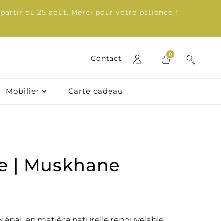
partir du 25 août. Merci pour votre patience !
0
0
Contact
Contact
Mobilier
Mobilier
Carte cadeau
Carte cadeau
ne | Muskhane
 Népal, en matière naturelle renouvelable,