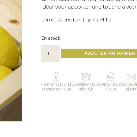
idéal pour apporter une touche à votre 
Dimensions (cm) : ⌀ 7 x H 10
En stock
quantité
AJOUTER AU PANIER
de
Citron
en
feutrine
Paiement sécurisé
Expédition rapide
Retour sous
Service cl
|
Mastercard / Visa
48h/72h
14 jours
réactif
Muskhane