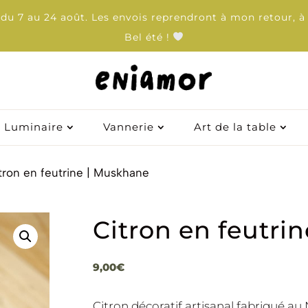
u 7 au 24 août. Les envois reprendront à mon retour, à 
Bel été !
Luminaire
Luminaire
Vannerie
Vannerie
Art de la table
Art de la table
tron en feutrine | Muskhane
Citron en feutri
9,00
€
Citron décoratif artisanal fabriqué au