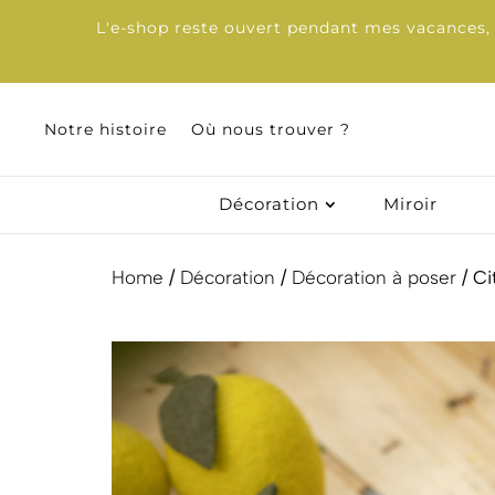
L'e-shop reste ouvert pendant mes vacances, d
Notre histoire
Notre histoire
Où nous trouver ?
Où nous trouver ?
Décoration
Décoration
Miroir
Miroir
Home
/
Décoration
/
Décoration à poser
/ Ci