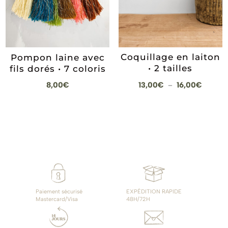
Coquillage en laiton
Pompon laine avec
• 2 tailles
fils dorés • 7 coloris
Plage
13,00
€
16,00
€
8,00
€
–
de
prix :
13,00€
à
16,00€
Paiement sécurisé
EXPÉDITION RAPIDE
Mastercard/Visa
48H/72H