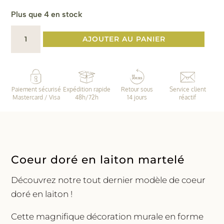
Plus que 4 en stock
quantité
AJOUTER AU PANIER
de
Cœur
doré
forme
Paiement sécurisé
Expédition rapide
Retour sous
Service client
épurée
Mastercard / Visa
48h/72h
14 jours
réactif
Coeur doré en laiton martelé
Découvrez notre tout dernier modèle de coeur
doré en laiton !
Cette magnifique décoration murale en forme