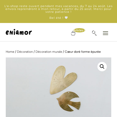
L'e-shop reste ouvert pendant mes vacances, du 7 au 24 août. Les
envois reprendront à mon retour, à partir du 25 août. Merci pour
votre patience !
Bel été !
Articles 0
Home
/
Décoration
/
Décoration murale
/ Cœur doré forme épurée