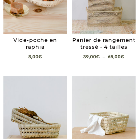
Vide-poche en
Panier de rangement
raphia
tressé • 4 tailles
Plage
8,00
€
39,00
€
65,00
€
–
de
prix :
39,00
à
65,00