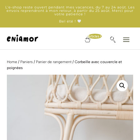
L'e-shop reste ouvert pendant mes vacances, du 7 au 24 août. Les
envois reprendront à mon retour, à partir du 25 août. Merci pour
votre patience !
Bel été !
Articles 0
Home
/
Paniers
/
Panier de rangement
/ Corbeille avec couvercle et
poignées