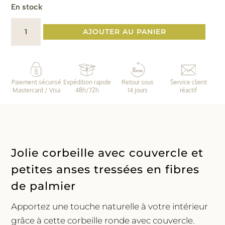
En stock
quantité
AJOUTER AU PANIER
de
Corbeille
avec
couvercle
Paiement sécurisé
Expédition rapide
Retour sous
Service client
et
Mastercard / Visa
48h/72h
14 jours
réactif
poignées
Jolie corbeille avec couvercle et
petites anses tressées en fibres
de palmier
Apportez une touche naturelle à votre intérieur
grâce à cette corbeille ronde avec couvercle.