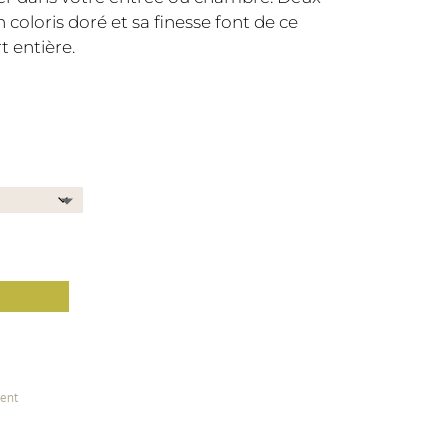
n coloris doré et sa finesse font de ce
t entière.
ient