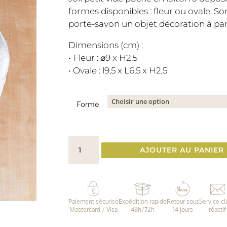
formes disponibles : fleur ou ovale. So
porte-savon un objet décoration à par
Dimensions (cm) :
• Fleur : ⌀9 x H2,5
• Ovale : l9,5 x L6,5 x H2,5
Forme
quantité
AJOUTER AU PANIER
de
Mini
coupelle
en
Paiement sécurisé
Expédition rapide
Retour sous
Service cl
laiton
Mastercard / Visa
48h/72h
14 jours
réactif
•