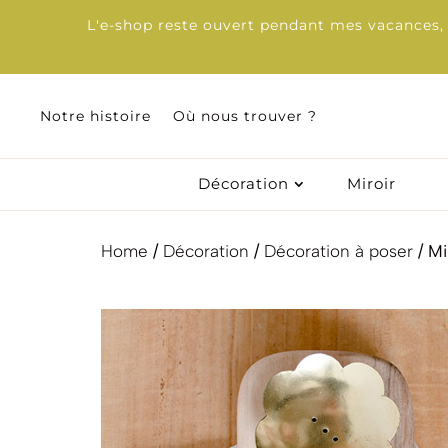
L'e-shop reste ouvert pendant mes vacances, d
Notre histoire
Où nous trouver ?
Notre histoire
Où nous trouver ?
Décoration
Miroir
Décoration
Miroir
Home
/
Décoration
/
Décoration à poser
/ Mi