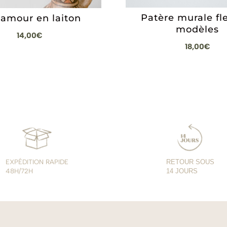
Patère murale fle
amour en laiton
modèles
14,00
€
18,00
€
EXPÉDITION RAPIDE
RETOUR SOUS
48H/72H
14 JOURS