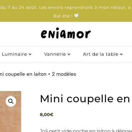
u 7 au 24 août. Les envois reprendront à mon retour, à 
Bel été !
Luminaire
Vannerie
Art de la table
Luminaire
Vannerie
Art de la table
ni coupelle en laiton • 2 modèles
Mini coupelle en
8,00
€
Joli petit vide poche en laiton à dép