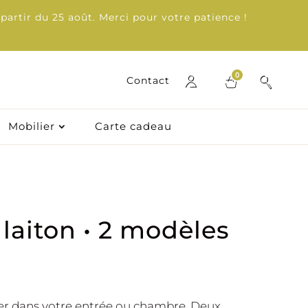
partir du 25 août. Merci pour votre patience !
0
0
Contact
Contact
Mobilier
Carte cadeau
Mobilier
Carte cadeau
 laiton • 2 modèles
oser dans votre entrée ou chambre. Deux