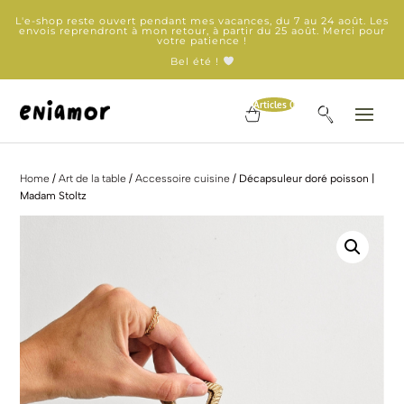
L'e-shop reste ouvert pendant mes vacances, du 7 au 24 août. Les
envois reprendront à mon retour, à partir du 25 août. Merci pour
votre patience !
Bel été !
Articles 0
Home
/
Art de la table
/
Accessoire cuisine
/ Décapsuleur doré poisson |
Madam Stoltz