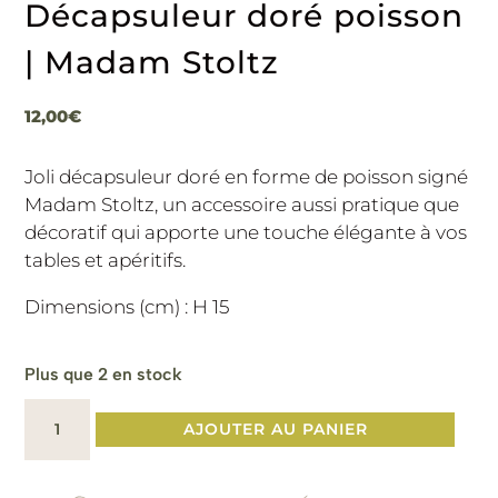
Décapsuleur doré poisson
| Madam Stoltz
12,00
€
Joli décapsuleur doré en forme de poisson signé
Madam Stoltz, un accessoire aussi pratique que
décoratif qui apporte une touche élégante à vos
tables et apéritifs.
Dimensions (cm) : H 15
Plus que 2 en stock
quantité
AJOUTER AU PANIER
de
Décapsuleur
doré