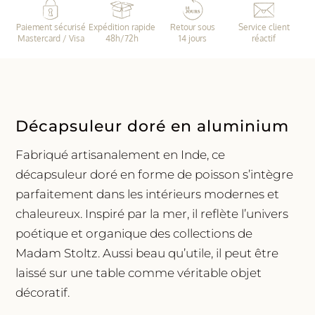
poisson
Paiement sécurisé
Expédition rapide
Retour sous
Service client
|
Mastercard / Visa
48h/72h
14 jours
réactif
Madam
Stoltz
Décapsuleur doré en aluminium
Fabriqué artisanalement en Inde, ce
décapsuleur doré en forme de poisson s’intègre
parfaitement dans les intérieurs modernes et
chaleureux. Inspiré par la mer, il reflète l’univers
poétique et organique des collections de
Madam Stoltz. Aussi beau qu’utile, il peut être
laissé sur une table comme véritable objet
décoratif.