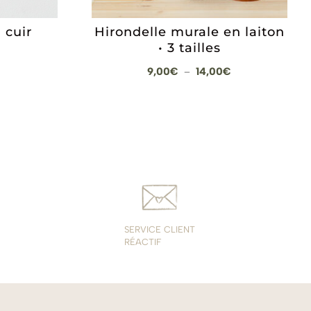
 cuir
Hirondelle murale en laiton
• 3 tailles
Plage
9,00
€
14,00
€
–
de
prix :
9,00€
à
14,00€
SERVICE CLIENT
RÉACTIF