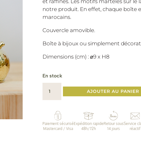
et raffinés. Les motifs martelés sur le 
notre produit. En effet, chaque boîte e
marocains.
Couvercle amovible.
Boîte à bijoux ou simplement décorati
Dimensions (cm) : ⌀9 x H8
En stock
quantité
AJOUTER AU PANIER
de
Boîte
ronde
pour
Paiement sécurisé
Expédition rapide
Retour sous
Service cl
bijoux
Mastercard / Visa
48h/72h
14 jours
réactif