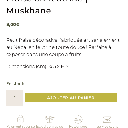
Muskhane
8,00
€
Petit fraise décorative, fabriquée artisanalement
au Népal en feutrine toute douce ! Parfaite à
exposer dans une coupe à fruits.
Dimensions (cm) : ⌀ 5 x H 7
En stock
quantité
AJOUTER AU PANIER
de
Fraise
en
feutrine
Paiement sécurisé
Expédition rapide
Retour sous
Service client