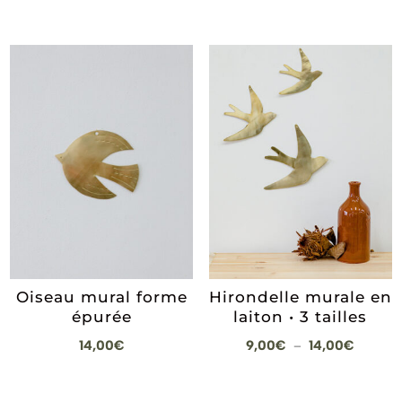
de
prix :
10,00€
à
14,00€
Oiseau mural forme
Hirondelle murale en
épurée
laiton • 3 tailles
Plage
14,00
€
9,00
€
14,00
€
–
de
prix :