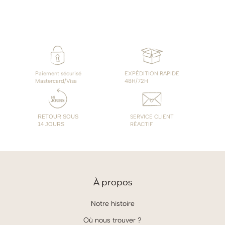
9,00€
à
14,00€
Paiement sécurisé
EXPÉDITION RAPIDE
Mastercard/Visa
48H/72H
RETOUR SOUS
SERVICE CLIENT
14 JOURS
RÉACTIF
À
propos
Notre histoire
Où nous trouver ?