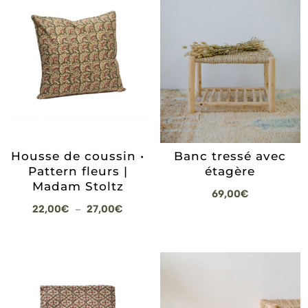
Banc tressé avec
Housse de coussin •
étagère
Pattern fleurs |
Madam Stoltz
69,00
€
Plage
22,00
€
27,00
€
–
de
prix :
22,00€
à
27,00€