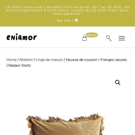
L'e-shop reste ouvert pendant mes vacances, du 7 au 24 août. Les
envois reprendront à mon retour, à partir du 25 août. Merci pour
votre patience !
Bel été !
Articles 0
Home
/
Mobilier
/
Linge de maison
/ Housse de coussin • Franges rayures
| Madam Stoltz