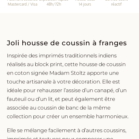
•
Mastercard / Visa
48h/72h
14 jours
réactif
Franges
rayures
|
Madam
Stoltz
Joli housse de coussin à franges
Inspirée des imprimés traditionnels indiens
réalisés au block print, cette housse de coussin
en coton signée Madam Stoltz apporte une
touche artisanale à votre décoration. Elle est
idéale pour rehausser l’assise d’un canapé, d’un
fauteuil ou d’un lit, et peut également être
associée au coussin de banc de la même
collection pour créer un ensemble harmonieux.
Elle se mélange facilement à d’autres coussins,
imprimés et textures pour composer une