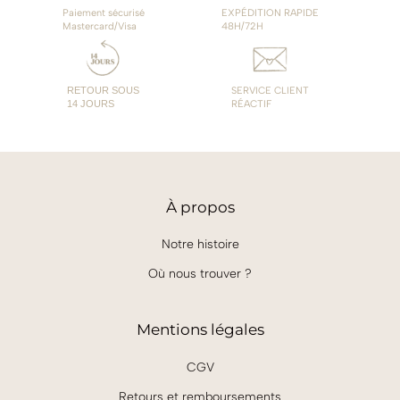
Paiement sécurisé
EXPÉDITION RAPIDE
Mastercard/Visa
48H/72H
RETOUR SOUS
SERVICE CLIENT
14 JOURS
RÉACTIF
À
propos
Notre histoire
Où nous trouver ?
Mentions légales
CGV
Retours et remboursements