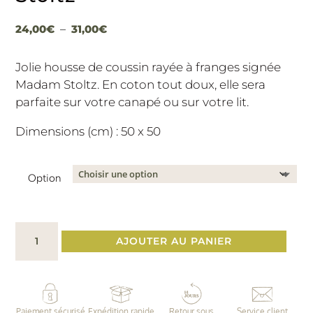
Plage
24,00
€
–
31,00
€
de
prix :
Jolie housse de coussin rayée à franges signée
24,00€
Madam Stoltz. En coton tout doux, elle sera
à
parfaite sur votre canapé ou sur votre lit.
31,00€
Dimensions (cm) : 50 x 50
Option
quantité
AJOUTER AU PANIER
de
Housse
de
coussin
Paiement sécurisé
Expédition rapide
Retour sous
Service client