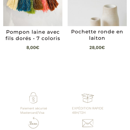
Pochette ronde en
Pompon laine avec
laiton
fils dorés • 7 coloris
28,00
€
8,00
€
Paiement sécurisé
EXPÉDITION RAPIDE
Mastercard/Visa
48H/72H