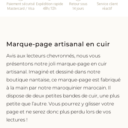
Paiement sécurisé
Expédition rapide
Retour sous
Service client
noir
Mastercard / Visa
48h/72h
14 jours
réactif
Marque-page artisanal en cuir
Avis aux lecteurs chevronnés, nous vous
présentons notre joli marque-page en cuir
artisanal. Imaginé et dessiné dans notre
boutique nantaise, ce marque-page est fabriqué
à la main par notre maroquinier marocain. Il
dispose de deux petites bandes de cuir, une plus
petite que l’autre. Vous pourrez y glisser votre
page et ne serez donc plus perdu lors de vos
lectures !