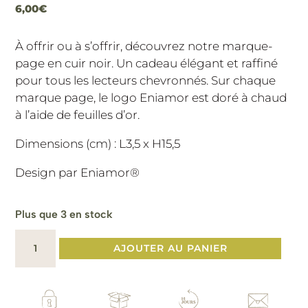
6,00
€
À offrir ou à s’offrir, découvrez notre marque-
page en cuir noir.
Un cadeau élégant et raffiné
pour tous les lecteurs chevronnés.
Sur chaque
marque page, le logo Eniamor est doré à chaud
à l’aide de feuilles d’or.
Dimensions (cm) : L3,5 x H15,5
Design par Eniamor®️
Plus que 3 en stock
quantité
AJOUTER AU PANIER
de
Marque-
page
cuir