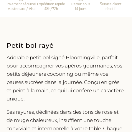
Paiement sécurisé
Expédition rapide
Retour sous
Service client
Rayures
Mastercard / Visa
48h/72h
14 jours
réactif
roses
et
rouges
|
Bloomingville
Petit bol rayé
Adorable petit bol signé Bloomingville, parfait
pour accompagner vos apéros gourmands, vos
petits déjeuners cocooning ou même vos
pauses sucrées dans la journée. Conçu en grès
et peint à la main, ce qui lui confère un caractère
unique.
Ses rayures, déclinées dans des tons de rose et
de rouge chaleureux, insufflent une touche
conviviale et intemporelle à votre table. Chaque