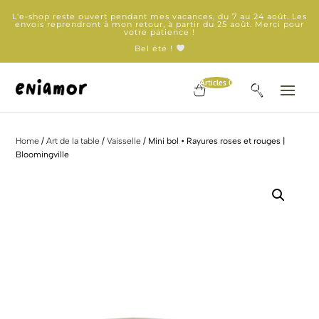
L'e-shop reste ouvert pendant mes vacances, du 7 au 24 août. Les
envois reprendront à mon retour, à partir du 25 août. Merci pour
votre patience !
Bel été !
Articles 0
Home
/
Art de la table
/
Vaisselle
/ Mini bol • Rayures roses et rouges |
Bloomingville