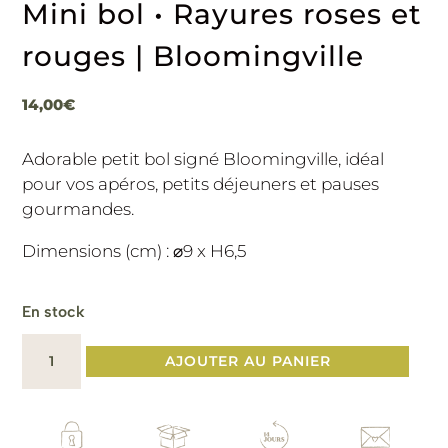
Mini bol • Rayures roses et
rouges | Bloomingville
14,00
€
Adorable petit bol signé Bloomingville, idéal
pour vos apéros, petits déjeuners et pauses
gourmandes.
Dimensions (cm) : ⌀9 x H6,5
En stock
quantité
AJOUTER AU PANIER
de
Mini
bol
•