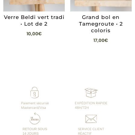
Verre Beldi vert tradi
Grand bol en
• Lot de 2
Tamegroute • 2
coloris
10,00
€
17,00
€
Paiement sécurisé
EXPÉDITION RAPIDE
Mastercard/Visa
48H/72H
RETOUR SOUS
SERVICE CLIENT
14 JOURS
RÉACTIF