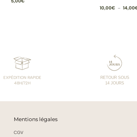
5,00
€
10,00
€
14,00
–
EXPÉDITION RAPIDE
RETOUR SOUS
48H/72H
14 JOURS
Mentions légales
CGV