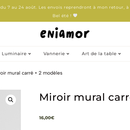
u 7 au 24 août. Les envois reprendront à mon retour, à 
Bel été !
Luminaire
Luminaire
Vannerie
Vannerie
Art de la table
Art de la table
roir mural carré • 2 modèles
Miroir mural car
16,00
€