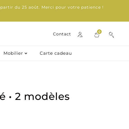
partir du 25 août. Merci pour votre patience !
0
0
Contact
Contact
Mobilier
Mobilier
Carte cadeau
Carte cadeau
ré • 2 modèles