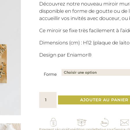
Découvrez notre nouveau miroir mural 
disponible en forme de goutte ou de 
accueillir vos invités avec douceur, o
Ce miroir se fixe très facilement à l’ai
Dimensions (cm) : H12 (plaque de laito
Design par Eniamor®️
Forme
quantité
AJOUTER AU PANIER
de
Miroir
mural
carré
Paiement sécurisé
Expédition rapide
Retour sous
Service cl