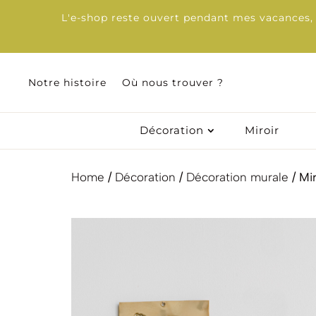
L'e-shop reste ouvert pendant mes vacances, d
Notre histoire
Notre histoire
Où nous trouver ?
Où nous trouver ?
Décoration
Décoration
Miroir
Miroir
Home
/
Décoration
/
Décoration murale
/ Mi