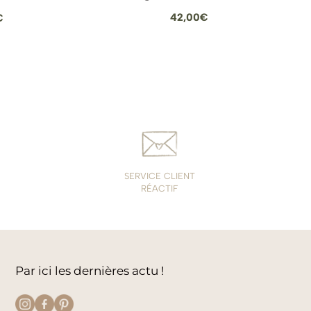
Plage
42,00
€
€
de
prix :
10,00€
à
14,00€
SERVICE CLIENT
RÉACTIF
Par ici les dernières actu !