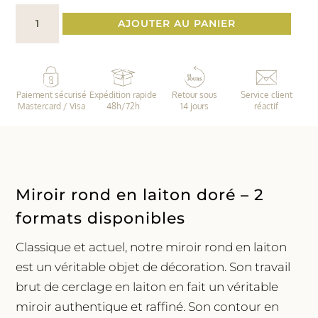
quantité
AJOUTER AU PANIER
de
Miroir
rond
en
Paiement sécurisé
Expédition rapide
Retour sous
Service client
laiton
Mastercard / Visa
48h/72h
14 jours
réactif
•
Loïs
|
2
tailles
Miroir rond en laiton doré – 2
formats disponibles
Classique et actuel, notre miroir rond en laiton
est un véritable objet de décoration. Son travail
brut de cerclage en laiton en fait un véritable
miroir authentique et raffiné. Son contour en