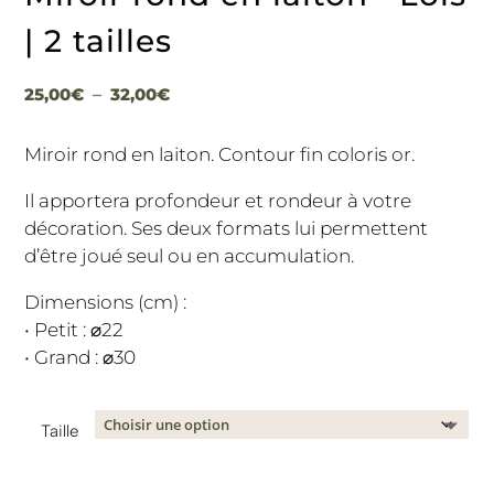
| 2 tailles
Plage
25,00
€
–
32,00
€
de
prix :
Miroir rond en laiton. Contour fin coloris or.
25,00€
Il apportera profondeur et rondeur à votre
à
décoration. Ses deux formats lui permettent
32,00€
d’être joué seul ou en accumulation.
Dimensions (cm) :
• Petit : ⌀22
• Grand : ⌀30
Taille