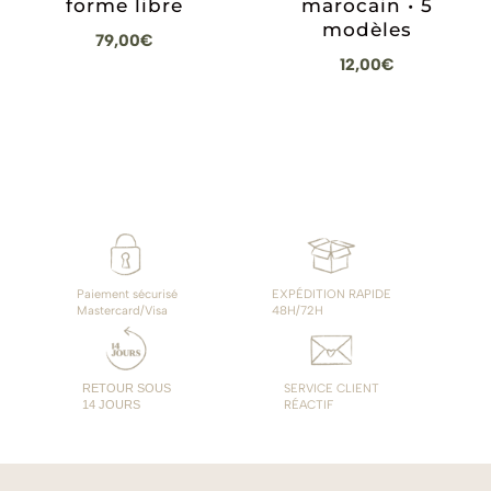
forme libre
marocain • 5
modèles
79,00
€
12,00
€
Paiement sécurisé
EXPÉDITION RAPIDE
Mastercard/Visa
48H/72H
RETOUR SOUS
SERVICE CLIENT
14 JOURS
RÉACTIF