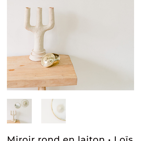
Miroir rond en laiton • Loïs