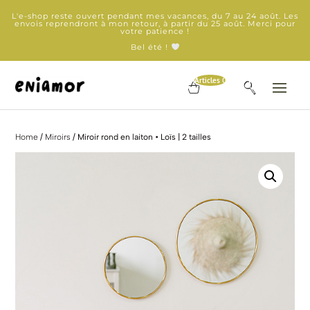
L'e-shop reste ouvert pendant mes vacances, du 7 au 24 août. Les
envois reprendront à mon retour, à partir du 25 août. Merci pour
votre patience !
Bel été !
Articles 0
Home
/
Miroirs
/ Miroir rond en laiton • Loïs | 2 tailles