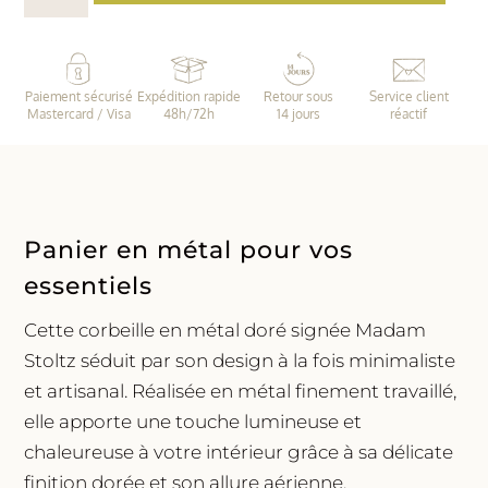
Petit
panier
en
Paiement sécurisé
Expédition rapide
Retour sous
Service client
métal
Mastercard / Visa
48h/72h
14 jours
réactif
|
Madam
Stoltz
Panier en métal pour vos
essentiels
Cette corbeille en métal doré signée Madam
Stoltz séduit par son design à la fois minimaliste
et artisanal. Réalisée en métal finement travaillé,
elle apporte une touche lumineuse et
chaleureuse à votre intérieur grâce à sa délicate
finition dorée et son allure aérienne.