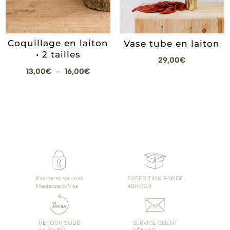
Coquillage en laiton
Vase tube en laiton
• 2 tailles
29,00
€
Plage
13,00
€
16,00
€
–
de
prix :
13,00€
à
16,00€
Paiement sécurisé
EXPÉDITION RAPIDE
Mastercard/Visa
48H/72H
RETOUR SOUS
SERVICE CLIENT