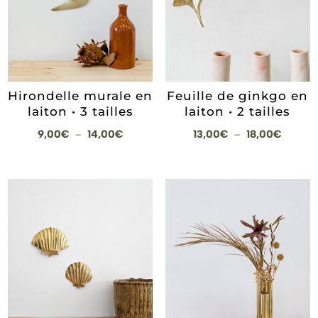
Hirondelle murale en
Feuille de ginkgo en
laiton • 3 tailles
laiton • 2 tailles
Plage
Plage
9,00
€
14,00
€
13,00
€
18,00
€
–
–
de
de
prix :
prix :
9,00€
13,00€
à
à
14,00€
18,00€