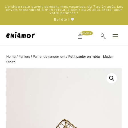
L'e-shop reste ouvert pendant mes vacances, du 7 au 24 août. Les
envois reprendront à mon retour, à partir du 25 août. Merci pour
votre patience !
Bel été !
Articles 0
Home
/
Paniers
/
Panier de rangement
/ Petit panier en métal | Madam
Stoltz