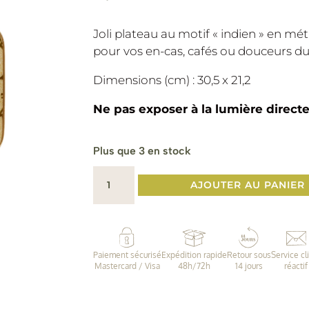
Joli plateau au motif « indien » en mé
pour vos en-cas, cafés ou douceurs du
Dimensions (cm) : 30,5 x 21,2
Ne pas exposer à la lumière directe 
Plus que 3 en stock
quantité
AJOUTER AU PANIER
de
Plateau
"Aperol"
•
Paiement sécurisé
Expédition rapide
Retour sous
Service cl
Chandra
Mastercard / Visa
48h/72h
14 jours
réactif
Kaki
|