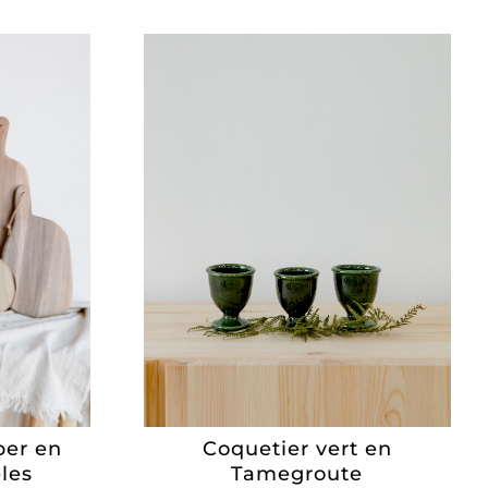
per en
Coquetier vert en
les
Tamegroute