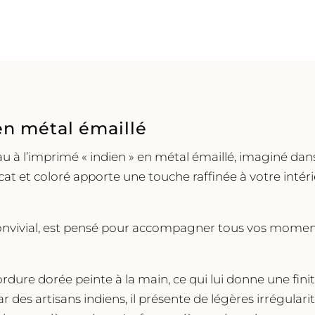
Bonheur
Du
Jour
en métal émaillé
au à l’imprimé « indien » en métal émaillé, imaginé dans
at et coloré apporte une touche raffinée à votre intér
nvivial, est pensé pour accompagner tous vos moments f
dure dorée peinte à la main, ce qui lui donne une fini
 des artisans indiens, il présente de légères irrégular