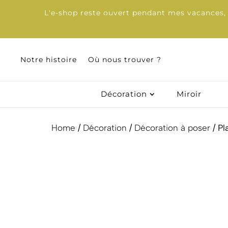
L'e-shop reste ouvert pendant mes vacances, d
Notre histoire
Notre histoire
Où nous trouver ?
Où nous trouver ?
Décoration
Décoration
Miroir
Miroir
Home
/
Décoration
/
Décoration à poser
/ Pl