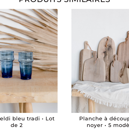
eldi bleu tradi • Lot
Planche à décou
de 2
noyer • 5 modè