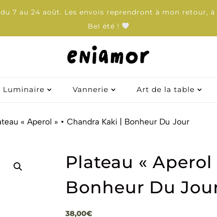
u 7 au 24 août. Les envois reprendront à mon retour, à 
Bel été !
Luminaire
Luminaire
Vannerie
Vannerie
Art de la table
Art de la table
ateau « Aperol » • Chandra Kaki | Bonheur Du Jour
Plateau « Aperol 
Bonheur Du Jou
38,00
€