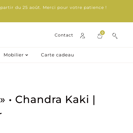
partir du 25 août. Merci pour votre patience !
0
0
Contact
Contact
Mobilier
Mobilier
Carte cadeau
Carte cadeau
» • Chandra Kaki |
r