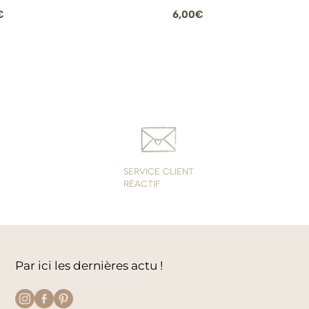
Plage
€
6,00
€
de
prix :
19,00€
à
38,00€
SERVICE CLIENT
RÉACTIF
Par ici les dernières actu !