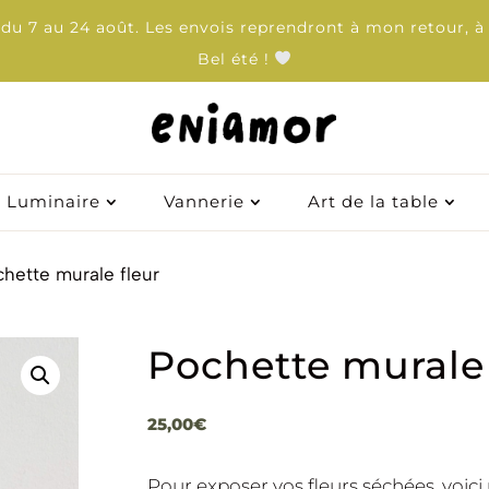
u 7 au 24 août. Les envois reprendront à mon retour, à 
Bel été !
Luminaire
Luminaire
Vannerie
Vannerie
Art de la table
Art de la table
chette murale fleur
Pochette murale 
25,00
€
Pour exposer vos fleurs séchées, voic