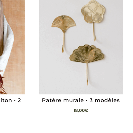
iton • 2
Patère murale • 3 modèles
18,00
€