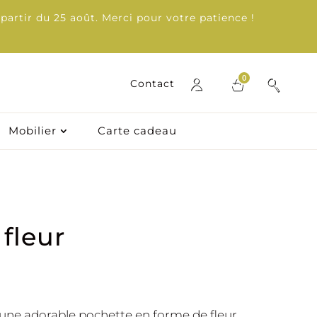
partir du 25 août. Merci pour votre patience !
0
0
Contact
Contact
Mobilier
Mobilier
Carte cadeau
Carte cadeau
fleur
i une adorable pochette en forme de fleur,