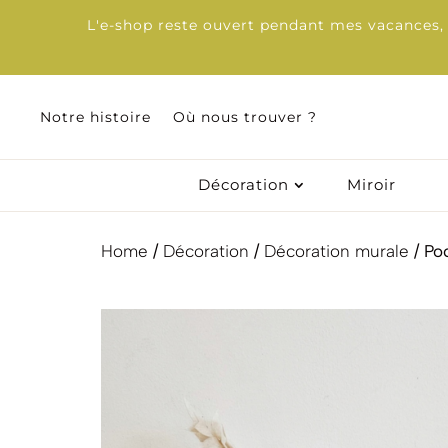
L'e-shop reste ouvert pendant mes vacances, d
Notre histoire
Notre histoire
Où nous trouver ?
Où nous trouver ?
Décoration
Décoration
Miroir
Miroir
Home
/
Décoration
/
Décoration murale
/ Po