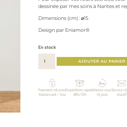
dessinée par mes soins à Nantes et r
Dimensions (cm) : ⌀15
Design par Eniamor®️
En stock
quantité
AJOUTER AU PANIER
de
Pochette
murale
fleur
Paiement sécurisé
Expédition rapide
Retour sous
Service cl
Mastercard / Visa
48h/72h
14 jours
réactif