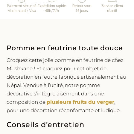
feutrine
Paiement sécurisé
Expédition rapide
Retour sous
Service client
|
Mastercard / Visa
48h/72h
14 jours
réactif
Muskhane
Pomme en feutrine toute douce
Croquez cette jolie pomme en feutrine de chez
Mushkane ! Et craquez pour cet objet de
décoration en feutre fabriqué artisanalement au
Népal. Vendue à l’unité, notre pomme
décorative s’intègre aisément dans une
composition de
plusieurs fruits du verger
,
pour une décoration réconfortante et ludique.
Conseils d’entretien