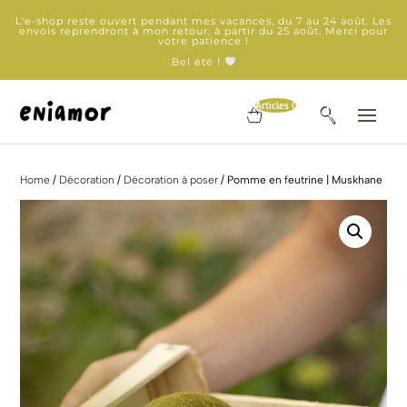
L'e-shop reste ouvert pendant mes vacances, du 7 au 24 août. Les
envois reprendront à mon retour, à partir du 25 août. Merci pour
votre patience !
Bel été !
Articles 0
Home
/
Décoration
/
Décoration à poser
/ Pomme en feutrine | Muskhane