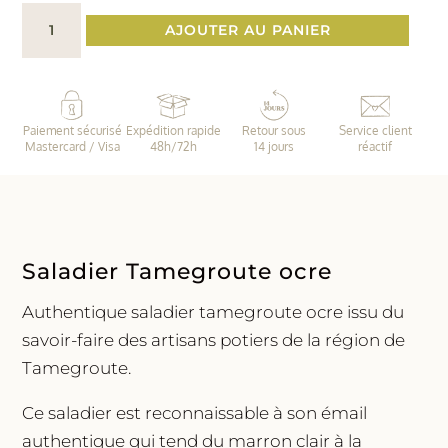
quantité
AJOUTER AU PANIER
de
Petit
saladier
dentelé
Paiement sécurisé
Expédition rapide
Retour sous
Service client
ocre
Mastercard / Visa
48h/72h
14 jours
réactif
en
Tamegroute
Saladier Tamegroute ocre
Authentique saladier tamegroute ocre issu du
savoir-faire des artisans potiers de la région de
Tamegroute.
Ce saladier est reconnaissable à son émail
authentique qui tend du marron clair à la