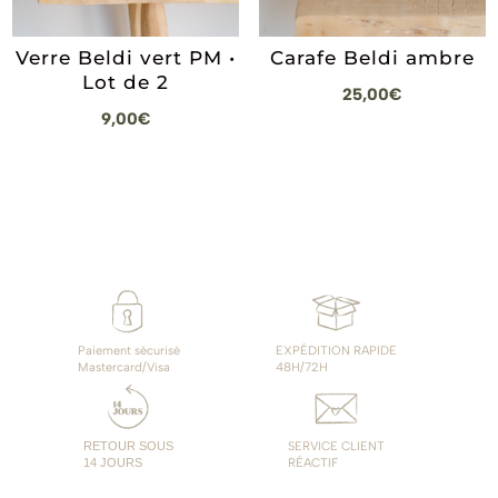
Verre Beldi vert PM •
Carafe Beldi ambre
Lot de 2
25,00
€
9,00
€
Paiement sécurisé
EXPÉDITION RAPIDE
Mastercard/Visa
48H/72H
RETOUR SOUS
SERVICE CLIENT
14 JOURS
RÉACTIF