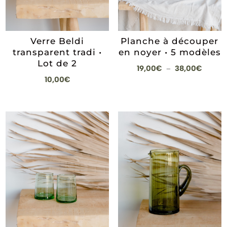
Verre Beldi
Planche à découper
transparent tradi •
en noyer • 5 modèles
Lot de 2
Plage
19,00
€
38,00
€
–
10,00
€
de
prix :
19,00€
à
38,00