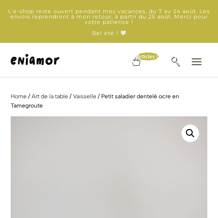
L'e-shop reste ouvert pendant mes vacances, du 7 au 24 août. Les
envois reprendront à mon retour, à partir du 25 août. Merci pour
votre patience !
Bel été !
Articles 0
Home
/
Art de la table
/
Vaisselle
/ Petit saladier dentelé ocre en
Tamegroute