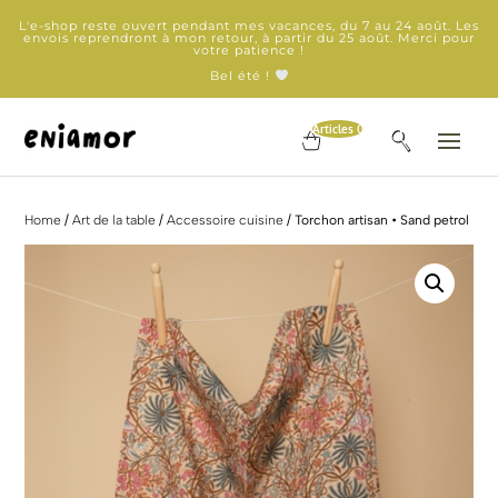
L'e-shop reste ouvert pendant mes vacances, du 7 au 24 août. Les
envois reprendront à mon retour, à partir du 25 août. Merci pour
votre patience !
Bel été !
Articles 0
Home
/
Art de la table
/
Accessoire cuisine
/ Torchon artisan • Sand petrol