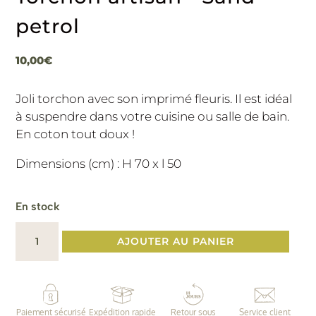
petrol
10,00
€
Joli torchon avec son imprimé fleuris. Il est idéal
à suspendre dans votre cuisine ou salle de bain.
En coton tout doux !
Dimensions (cm) : H 70 x l 50
En stock
quantité
AJOUTER AU PANIER
de
Torchon
artisan
•
Paiement sécurisé
Expédition rapide
Retour sous
Service client