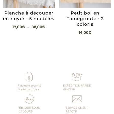
Planche à découper
Petit bol en
en noyer • 5 modèles
Tamegroute • 2
coloris
Plage
19,00
€
38,00
€
–
14,00
€
de
prix :
19,00€
à
38,00€
Paiement sécurisé
EXPÉDITION RAPIDE
Mastercard/Visa
48H/72H
RETOUR SOUS
SERVICE CLIENT
14 JOURS
RÉACTIF