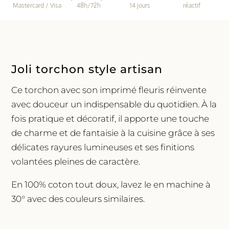
Sand
Mastercard / Visa
48h/72h
14 jours
réactif
petrol
Joli torchon style artisan
Ce torchon avec son imprimé fleuris réinvente
avec douceur un indispensable du quotidien. À la
fois pratique et décoratif, il apporte une touche
de charme et de fantaisie à la cuisine grâce à ses
délicates rayures lumineuses et ses finitions
volantées pleines de caractère.
En 100% coton tout doux, lavez le en machine à
30° avec des couleurs similaires.