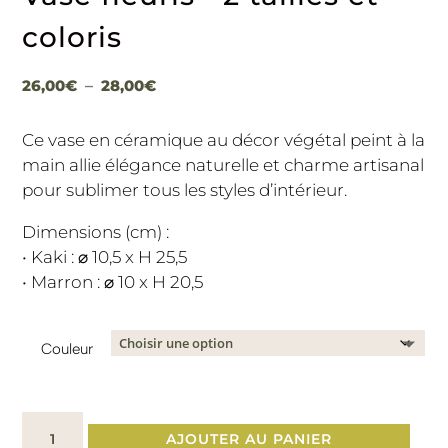
coloris
Plage
26,00
€
–
28,00
€
de
prix :
Ce vase en céramique au décor végétal peint à la
26,00€
main allie élégance naturelle et charme artisanal
à
pour sublimer tous les styles d’intérieur.
28,00€
Dimensions (cm) :
• Kaki : ⌀ 10,5 x H 25,5
• Marron : ⌀ 10 x H 20,5
Couleur
quantité
AJOUTER AU PANIER
de