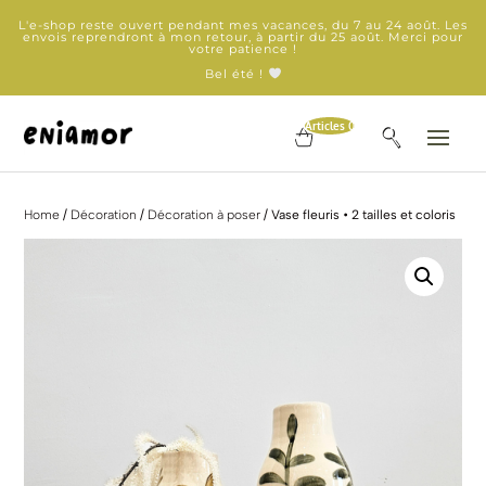
L'e-shop reste ouvert pendant mes vacances, du 7 au 24 août. Les
envois reprendront à mon retour, à partir du 25 août. Merci pour
votre patience !
Bel été !
Articles 0
Home
/
Décoration
/
Décoration à poser
/ Vase fleuris • 2 tailles et coloris