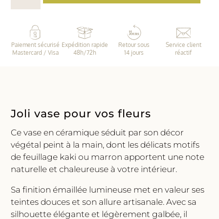
Vase
fleuris
•
Paiement sécurisé
Expédition rapide
Retour sous
Service client
2
Mastercard / Visa
48h/72h
14 jours
réactif
tailles
et
coloris
Joli vase pour vos fleurs
Ce vase en céramique séduit par son décor
végétal peint à la main, dont les délicats motifs
de feuillage kaki ou marron apportent une note
naturelle et chaleureuse à votre intérieur.
Sa finition émaillée lumineuse met en valeur ses
teintes douces et son allure artisanale. Avec sa
silhouette élégante et légèrement galbée, il