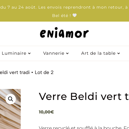
u 7 au 24 août. Les envois reprendront à mon retour, à 
Bel été !
Luminaire
Luminaire
Vannerie
Vannerie
Art de la table
Art de la table
ldi vert tradi • Lot de 2
Verre Beldi vert t
10,00
€
Verre recyclé et soufflé à la bouche. F