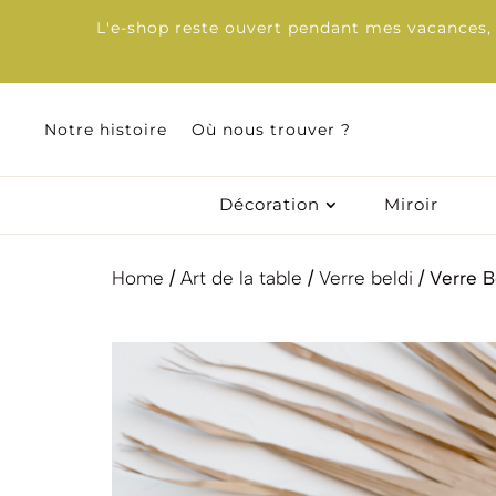
L'e-shop reste ouvert pendant mes vacances, d
Notre histoire
Notre histoire
Où nous trouver ?
Où nous trouver ?
Décoration
Décoration
Miroir
Miroir
Home
/
Art de la table
/
Verre beldi
/ Verre Be