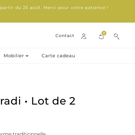
partir du 25 août. Merci pour votre patience !
0
0
Contact
Contact
Mobilier
Mobilier
Carte cadeau
Carte cadeau
radi • Lot de 2
orme traditionnelle.