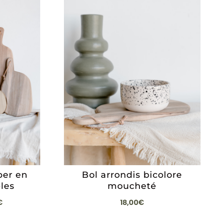
per en
Bol arrondis bicolore
les
moucheté
Plage
€
18,00
€
de