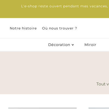
L'e-shop reste ouvert pendant mes vacances, d
Notre histoire
Où nous trouver ?
Notre histoire
Où nous trouver ?
Décoration
Miroir
Décoration
Miroir
Tout v