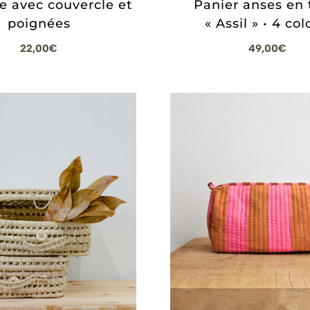
le avec couvercle et
Panier anses en 
poignées
« Assil » • 4 col
22,00
€
49,00
€