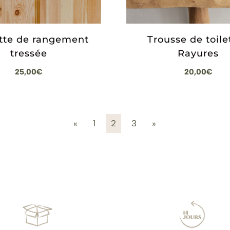
Trousse de toile
ette de rangement
Rayures
tressée
20,00
€
25,00
€
«
1
2
3
»