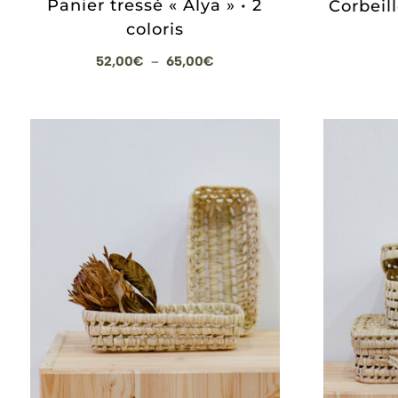
Panier tressé « Alya » • 2
Corbeil
coloris
Plage
52,00
€
65,00
€
–
de
prix :
52,00€
à
65,00€