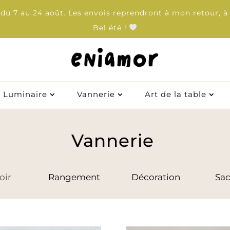
u 7 au 24 août. Les envois reprendront à mon retour, à 
Bel été !
Luminaire
Vannerie
Art de la table
Luminaire
Vannerie
Art de la table
Vannerie
oir
Rangement
Décoration
Sac