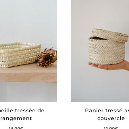
eille tressée de
Panier tressé a
rangement
couvercle
14,00
€
12,00
€