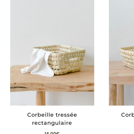
Corbeille tressée
Corb
rectangulaire
14,00
€