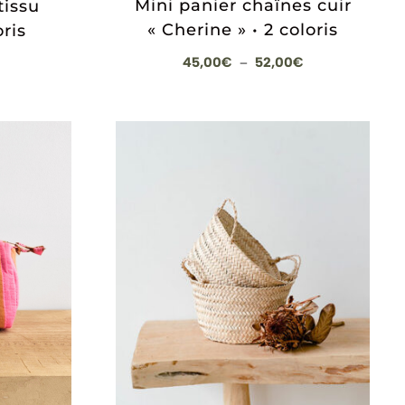
Mini panier chaînes cuir
tissu
« Cherine » • 2 coloris
oris
Plage
45,00
€
52,00
€
–
de
prix :
45,00€
à
52,00€