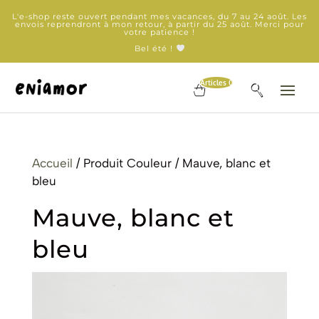
L'e-shop reste ouvert pendant mes vacances, du 7 au 24 août. Les
envois reprendront à mon retour, à partir du 25 août. Merci pour
votre patience !
Bel été !
Articles 0
Accueil
/ Produit Couleur / Mauve, blanc et
bleu
Mauve, blanc et
bleu