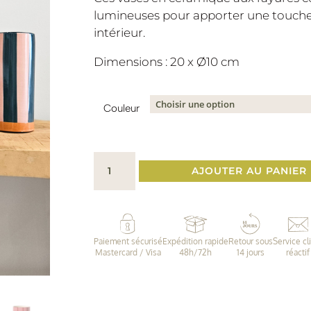
lumineuses pour apporter une touche 
intérieur.
Dimensions : 20 x Ø10 cm
Couleur
quantité
AJOUTER AU PANIER
de
Vase
à
rayures
Paiement sécurisé
Expédition rapide
Retour sous
Service cl
•
Mastercard / Visa
48h/72h
14 jours
réactif
4
coloris