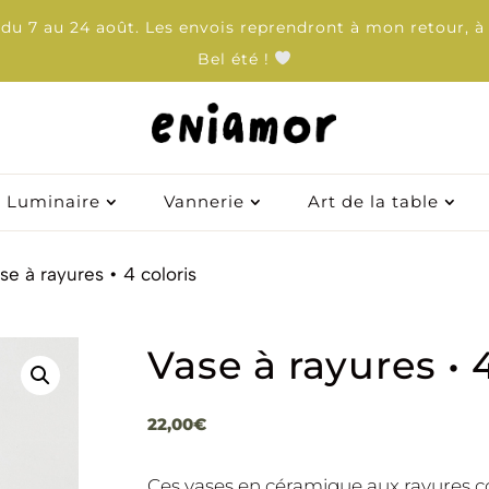
u 7 au 24 août. Les envois reprendront à mon retour, à 
Bel été !
Luminaire
Luminaire
Vannerie
Vannerie
Art de la table
Art de la table
se à rayures • 4 coloris
Vase à rayures • 
22,00
€
Ces vases en céramique aux rayures co