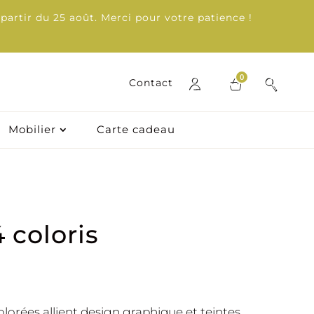
partir du 25 août. Merci pour votre patience !
0
0
Contact
Contact
Mobilier
Mobilier
Carte cadeau
Carte cadeau
4 coloris
lorées allient design graphique et teintes