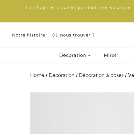
L'e-shop reste ouvert pendant mes vacances, d
Notre histoire
Notre histoire
Où nous trouver ?
Où nous trouver ?
Décoration
Décoration
Miroir
Miroir
Home
/
Décoration
/
Décoration à poser
/ Va