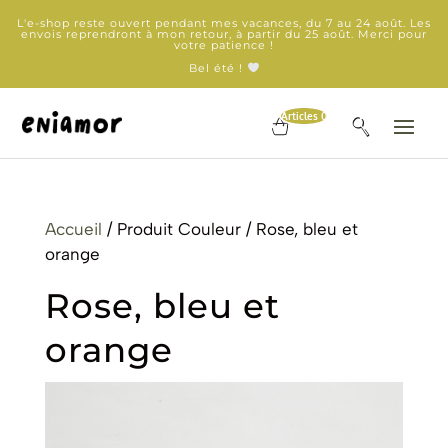
L'e-shop reste ouvert pendant mes vacances, du 7 au 24 août. Les
envois reprendront à mon retour, à partir du 25 août. Merci pour
votre patience !
Bel été !
Articles 0
Accueil
/ Produit Couleur / Rose, bleu et
orange
Rose, bleu et
orange